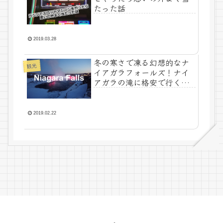
たった話
2019.03.28
冬の寒さで凍る幻想的なナ
観光
イアガラフォールズ！ナイ
アガラの滝に格安で行く方
法
2019.02.22