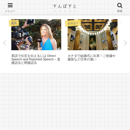
すんぽすと
カナダ（トロント）ワーホリのブログ
メニュー
検索
イベント
衣食
英語
メ
英語で伝言を伝えるには Direct
カナダで結婚式に出席！ご祝儀や
定番
Speech and Reported Speech – 直
服装など日本の違い
フ
接話法と間接話法