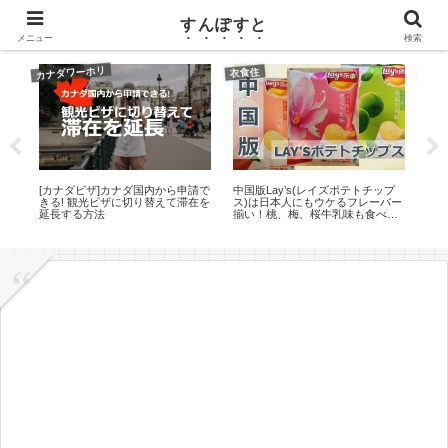
カナダ（トロント）ワーホリのブログ
すんぽすと
メニュー
検索
カナダワーホリ
ボキ
衣食住
の
[カナダビザ]カナダ国内から申請で
中国版Lay’s(レイズポテトチップ
【Ph
きる! 観光ビザに切り替えて滞在を
ス)は日本人にもウケるフレーバー
は？p
延長する方法
揃い！桃、梅、桜牛乳味も食べて
い
みた