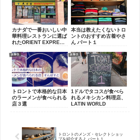
カナダで一番おいしい中
本当は教えたくないトロ
華料理レストランに選ば
ントのおすすめ古着やさ
れたORIENT EXPRESS
ん パート１
に行ってきた
衣食住
衣食住
トロントで本格的な日本
1ドルでタコスが食べら
のラーメンが食べられる
れるメキシカン料理店、
店３選
LATIN WORLD
トロントのメンズ・セレクトショッ
プを紹介するよ パート１