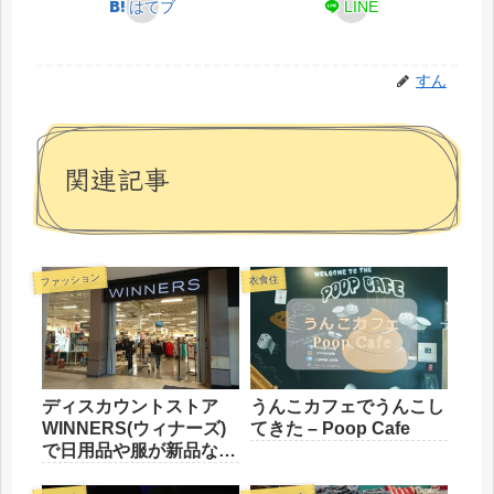
はてブ
LINE
すん
関連記事
ファッション
衣食住
ディスカウントストア
うんこカフェでうんこし
WINNERS(ウィナーズ)
てきた – Poop Cafe
で日用品や服が新品なの
に激安で買えちゃう！