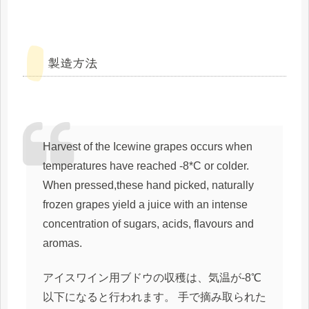
製造方法
Harvest of the Icewine grapes occurs when
temperatures have reached -8*C or colder.
When pressed,these hand picked, naturally
frozen grapes yield a juice with an intense
concentration of sugars, acids, flavours and
aromas.
アイスワイン用ブドウの収穫は、気温が-8℃
以下になると行われます。 手で摘み取られた