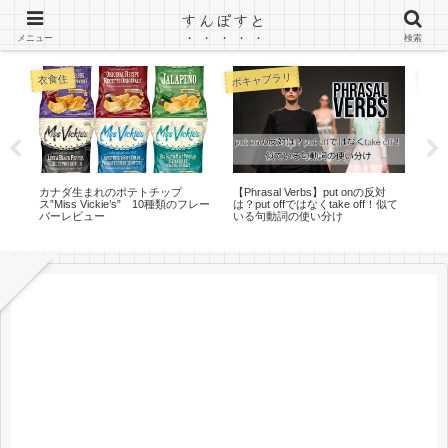
すんぽすと
カナダ（トロント）ワーホリのブログ
メニュー
検索
ボキャブラリ
衣食住
文法
お
カナダ生まれのポテトチップ
【Phrasal Verbs】put onの反対
現
ス”Miss Vickie’s” 10種類のフレー
は？put offではなくtake off！似て
い – 
バーレビュー
いる句動詞の使い分け
Pres