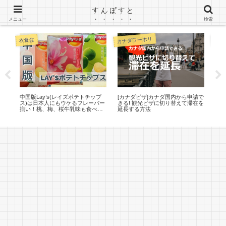
すんぽすと
カナダ（トロント）ワーホリのブログ
メニュー
検索
カナダワーホリ
衣食住
文法
や
中国版Lay’s(レイズポテトチップ
[カナダビザ]カナダ国内から申請で
現
ス)は日本人にもウケるフレーバー
きる! 観光ビザに切り替えて滞在を
い – 
揃い！桃、梅、桜牛乳味も食べて
延長する方法
Pres
みた