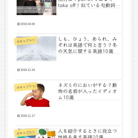
take off！似ている句動詞の
使い分け
2019.04.06
しも、ひょう、あられ、み
ボキャブラリ
ぞれは英語で何と言う？冬
の天気に関する英語10選
2018.11.24
ネズミのにおいがする？動
ボキャブラリ
物の名前が入ったイディオ
ム10選
2018.11.17
人を紹介するときに役立つ
ボキャブラリ
性格を表す英語10選