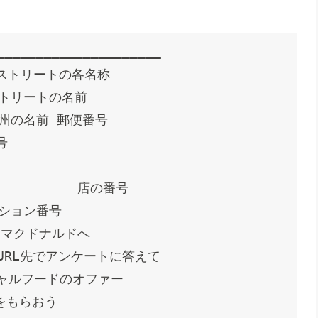
_____________________ 
するストリートの各名称
 ストリートの名前
前 州の名前 郵便番号
号
            店の番号
ザクション番号
うこそマクドナルドへ
t　　　URL先でアンケートに答えて
スペシャルフードのオファー
　　をもらおう