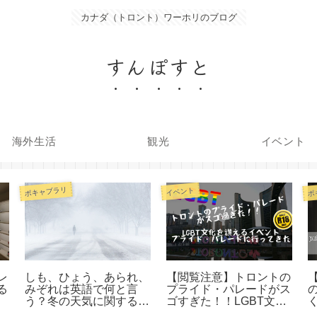
カナダ（トロント）ワーホリのブログ
すんぽすと
海外生活
観光
イベント
ボキャブラリ
ボ
イベント
レ
しも、ひょう、あられ、
【閲覧注意】トロントの
【
る
みぞれは英語で何と言
プライド・パレードがス
の
う？冬の天気に関する英
ゴすぎた！！LGBT文化
く
語10選
を讃えるイベント、プラ