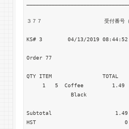
________________________________
３７７　　　　　　　　　　　　受付番号
KS# 3        04/13/2019 08:4
Order 77
QTY ITEM                TO
     1   5  Coffee        
              Black　　　　　
Subtotal                    
HST                        