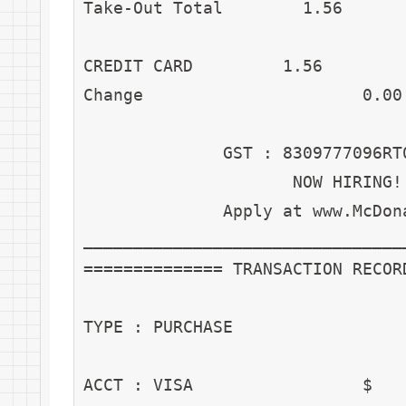
Take-Out Total        1.56
CREDIT CARD         1.56　
Change                    
              GST : 8309777096RT
                     NOW HI
              Apply at www.Mc
________________________________
============== TRANSACTION RECOR
TYPE : PURCHASE
                                
ACCT : VISA                 $   