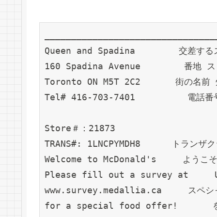
________________________________
Queen and Spadina　　　　　交差
160 Spadina Avenue　　　　　番地
Toronto ON M5T 2C2　　　　街の名
Tel# 416-703-7401　　　　　　電話番
Store＃：21873                 
TRANS#: 1LNCPYMDH8 　　　トラン
Welcome to McDonald's　　　よ
Please fill out a survey a
www.survey.medallia.ca　　　
for a special food offer!　　