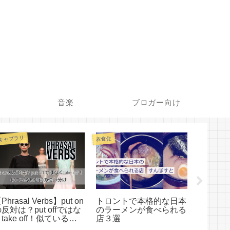
音楽
ブロガー向け
キャブラリ
衣食住
文法
Phrasal Verbs】put on
トロントで本格的な日本
SoとSo
反対は？put offではな
のラーメンが食べられる
果か目
take off！似ている句
店３選
単！
動詞の使い分け