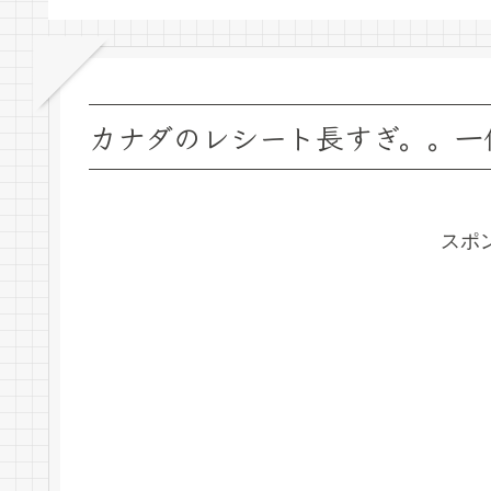
ビスInterac（インタラッ
ク）も解説！
カナダのレシート長すぎ。。一
スポ