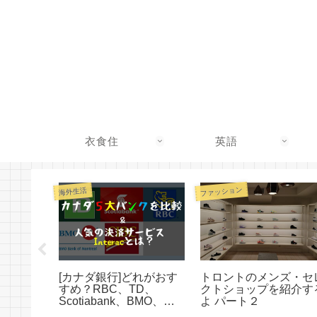
衣食住
英語
ファッション
海外生活
ナダ国内
[カナダ銀行]どれがおす
トロントのメンズ・セ
 観光ビ
すめ？RBC、TD、
クトショップを紹介す
滞在を延
Scotiabank、BMO、
よ パート２
CIBCを比較！決済サー