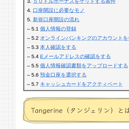
3.
５０ドルボーナスをゲットする条件
4.
口座開設に必要なモノ
5.
新規口座開設の流れ
– 5.1
個人情報の登録
– 5.2
オンラインバンキングのアカウントを
– 5.3
本人確認をする
– 5.4
Eメールアドレスの確認をする
– 5.5
個人情報確認書類をアップロードする
– 5.6
預金口座を選択する
– 5.7
キャッシュカードをアクティベート
Tangerine（タンジェリン）と