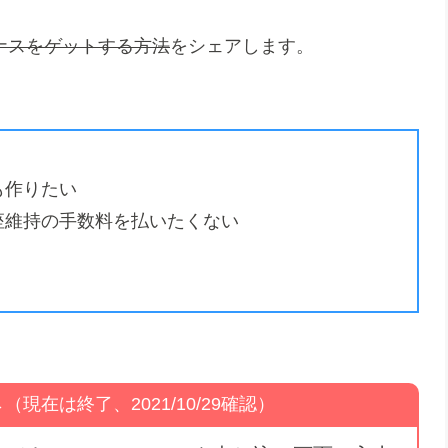
ナスをゲットする方法
をシェアします。
も作りたい
座維持の手数料を払いたくない
在は終了、2021/10/29確認）