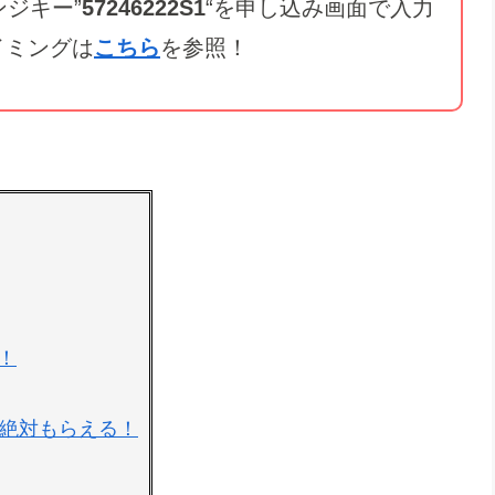
ジキー”
57246222S1
“を申し込み画面で入力
イミングは
こちら
を参照！
！
が絶対もらえる！