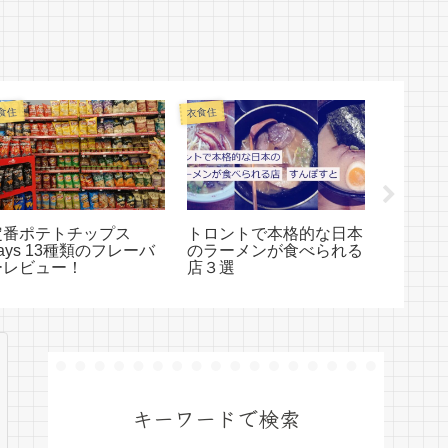
ファッション
食住
衣食住
定番ポテトチップス
トロントで本格的な日本
トロン
ays 13種類のフレーバ
のラーメンが食べられる
クトシ
ーレビュー！
店３選
よ パー
キーワードで検索