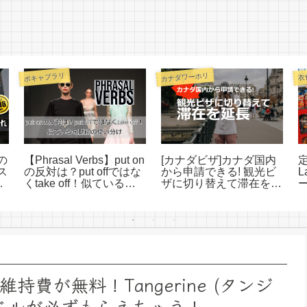
カナダワーホリ
ボキャブラリ
衣
の
【Phrasal Verbs】put on
[カナダビザ]カナダ国内
ス
の反対は？put offではな
から申請できる! 観光ビ
L
化
くtake off！似ている句
ザに切り替えて滞在を延
ラ
動詞の使い分け
長する方法
て
持費が無料！Tangerine (タンジ
0ドルが必ずもらえちゃう！