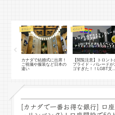
イベント
イベント
ノースフ
カナダで結婚式に出席！
【閲覧注意】トロント
ルセール
ご祝儀や服装など日本の
プライド・パレードが
undas
違い
ゴすぎた！！LGBT文
を讃えるイベント、プ
イド・パレードに行っ
きた
[カナダで一番お得な銀行] 口座維
ェリンバンク)！口座開設で5