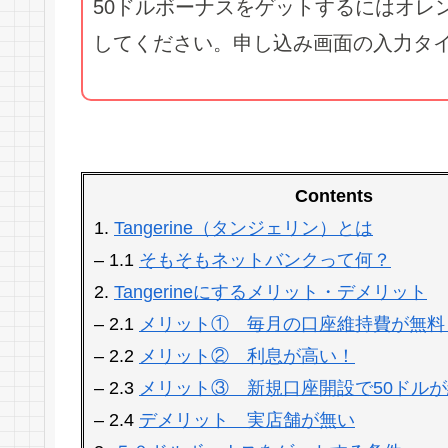
50ドルボーナスをゲットするにはオレン
してください。申し込み画面の入力タ
Contents
1.
Tangerine（タンジェリン）とは
– 1.1
そもそもネットバンクって何？
2.
Tangerineにするメリット・デメリット
– 2.1
メリット① 毎月の口座維持費が無料
– 2.2
メリット② 利息が高い！
– 2.3
メリット③ 新規口座開設で50ドル
– 2.4
デメリット 実店舗が無い