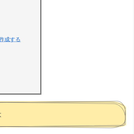
作成する
は