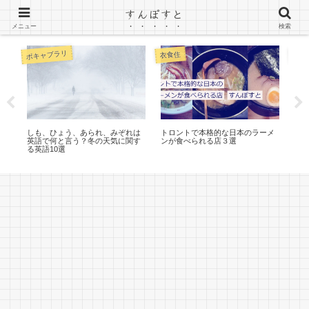
すんぽすと
カナダ（トロント）ワーホリのブログ
メニュー
検索
ボキャブラリ
衣食住
衣食
維
しも、ひょう、あられ、みぞれは
トロントで本格的な日本のラーメ
中国
ジェ
英語で何と言う？冬の天気に関す
ンが食べられる店３選
ス)
ルが
る英語10選
揃
み