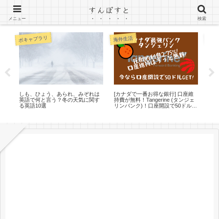
すんぽすと
カナダ（トロント）ワーホリのブログ
メニュー
検索
ボキャブラリ
海外生活
英語
しも、ひょう、あられ、みぞれは
[カナダで一番お得な銀行] 口座維
英語
英語で何と言う？冬の天気に関す
持費が無料！Tangerine (タンジェ
Spe
プラ
る英語10選
リンバンク)！口座開設で50ドルが
接
必ずもらえちゃう！