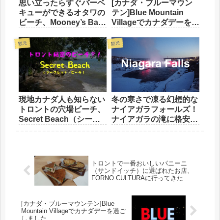
思い立ったらすぐバーベ
[カナダ・ブルーマウン
キューができるオタワの
テン]Blue Mountain
ビーチ、Mooney’s Bay
Villageでカナダデーを過
Beach（ムーニーズ・ベ
ごしました
イ）
観光
観光
現地カナダ人も知らない
冬の寒さで凍る幻想的な
トロントの穴場ビーチ、
ナイアガラフォールズ！
Secret Beach（シーク
ナイアガラの滝に格安で
レット・ビーチ）
行く方法
トロントで一番おいしいパニーニ
（サンドイッチ）に選ばれたお店、
FORNO CULTURAに行ってきた
[カナダ・ブルーマウンテン]Blue
Mountain Villageでカナダデーを過ご
しました