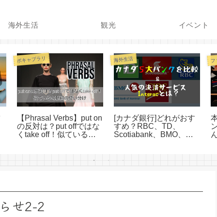
海外生活
観光
イベント
ボキャブラリ
フ
海外生活
結
【Phrasal Verbs】put on
[カナダ銀行]どれがおす
の反対は？put offではな
すめ？RBC、TD、
くtake off！似ている句
Scotiabank、BMO、
動詞の使い分け
CIBCを比較！決済サー
ビスInterac（インタラッ
ク）も解説！
せ2-2