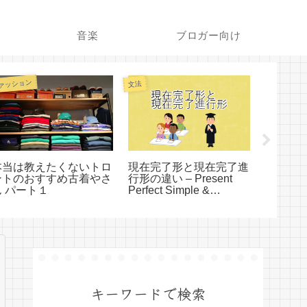
音楽
ブロガー向け
ァッション
ファッション
文法
本当は教えたくないトロ
現在完了形と現在完了進
トロン
ントのおすすめ古着やさ
行形の違い – Present
クトシ
ん パート１
Perfect Simple &
よ パー
Present Perfect
Continuous
キーワードで検索