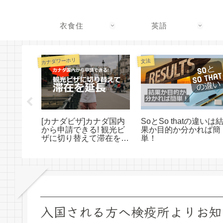
衣食住
英語
カナダワーホリ
文法
レイズポテ
[カナダビザ]カナダ国内
SoとSo thatの違いは
日本人に
から申請できる! 観光ビ
果か目的か分かれば簡
バー揃
ザに切り替えて滞在を延
単！
牛乳味も
長する方法
入国される方へ検疫所よりお知ら