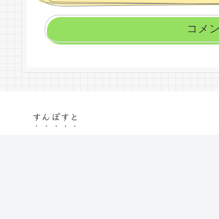
コメ
すんぽすと