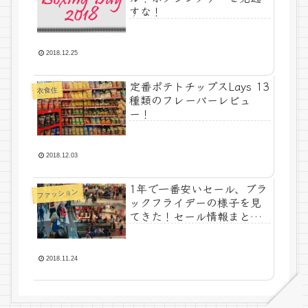
すな！
2018.12.25
定番ポテトチップスLays 13
衣食住
種類のフレーバーレビュ
ー！
2018.12.03
1年で一番安いセール、ブラ
ファッション
ックフライデーの様子を見
てきた！セール情報まとめ
2018
2018.11.24