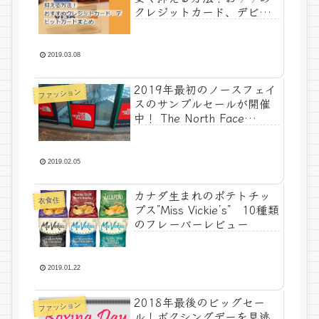
クレジットカード、デビッ
トカードまとめ
2019.03.08
2019年最初のノースフェイ
ファッション
スのサンプルセールが開催
中！ The North Face
Sample Sale 2019
@Dundas St W Toronto
2019.02.05
カナダ生まれのポテトチッ
衣食住
プス”Miss Vickie’s” 10種類
のフレーバーレビュー
2019.01.22
2018年最後のビッグセー
ファッション
ル！ボクシングデーを見逃