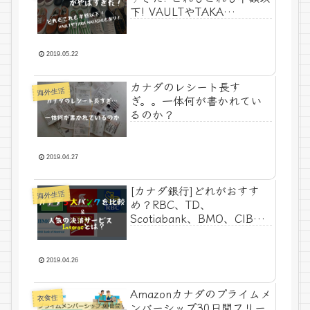
下! VAULTやTAKA
HAYASHIもあり!!
2019.05.22
カナダのレシート長す
海外生活
ぎ。。一体何が書かれてい
るのか？
2019.04.27
[カナダ銀行]どれがおすす
海外生活
め？RBC、TD、
Scotiabank、BMO、CIBC
を比較！決済サービス
Interac（インタラック）も
解説！
2019.04.26
Amazonカナダのプライムメ
衣食住
ンバーシップ30日間フリー