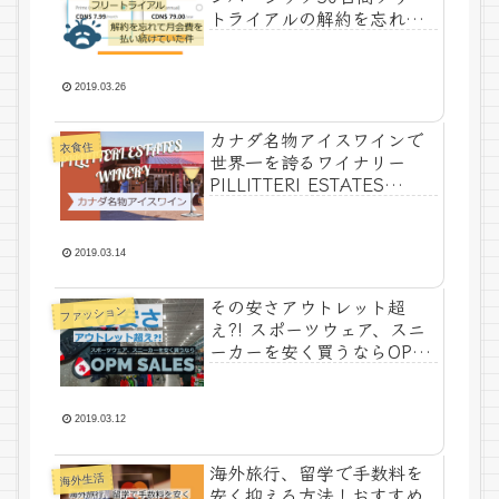
トライアルの解約を忘れて
月会費を払い続けていた件
2019.03.26
カナダ名物アイスワインで
衣食住
世界一を誇るワイナリー
PILLITTERI ESTATES
WINERYの見学に行ってきた
2019.03.14
その安さアウトレット超
ファッション
え?! スポーツウェア、スニ
ーカーを安く買うならOPM
SALES Warehouse
2019.03.12
海外旅行、留学で手数料を
海外生活
安く抑える方法！おすすめ