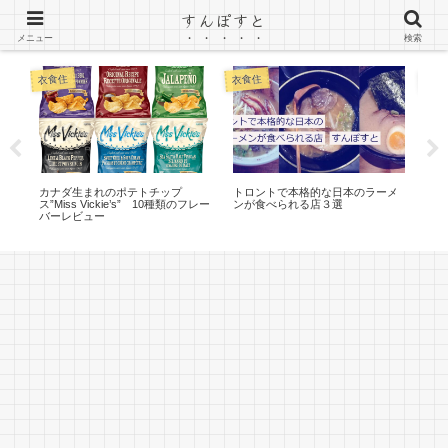
すんぽすと
カナダ（トロント）ワーホリのブログ
メニュー
検索
カナ
衣食住
衣食住
プ
カナダ生まれのポテトチップ
トロントで本格的な日本のラーメ
[カ
バー
ス”Miss Vickie’s” 10種類のフレー
ンが食べられる店３選
きる
て
バーレビュー
延