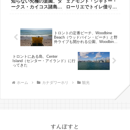
知らない究極の楽園、タ
ェアモント・シャトー・
ークス・カイコス諸島
ローリエでトイレ借りて
ビール工場 TURK’S
きた
HEAD BREWERY（タ
ークスヘッドブルワリ
ー）
トロントの定番ビーチ、Woodbine
Beach（ウッドバイン・ビーチ）と野
外ライブも開かれる公園、Woodbine
Park（ウッドバイン・パーク）
トロントにある島、Center
Island（センター・アイランド）に行
ってきた
ホーム
カナダワーホリ
観光
すんぽすと