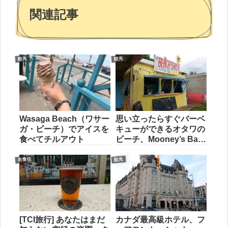
関連記事
観光
観光
Wasaga Beach（ワサー
思い立ったらすぐバーベ
ガ・ビーチ）でアイスを
キューができるオタワの
食べてチルアウト
ビーチ、Mooney’s Bay
Beach（ムーニーズ・ベ
イ）
衣食住
観光
[TCI旅行] あなたはまだ
カナダ最高級ホテル、フ