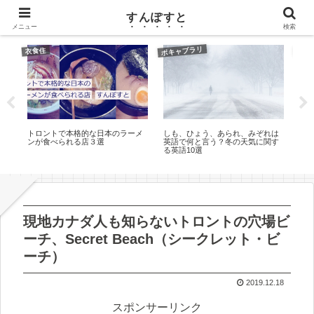
カナダ（トロント）ワーホリのブログ
すんぽすと
メニュー
検索
ボキャブラリ
衣食住
衣食
請で
トロントで本格的な日本のラーメ
しも、ひょう、あられ、みぞれは
定番
在を
ンが食べられる店３選
英語で何と言う？冬の天気に関す
フ
る英語10選
現地カナダ人も知らないトロントの穴場ビ
ーチ、Secret Beach（シークレット・ビ
ーチ）
2019.12.18
スポンサーリンク