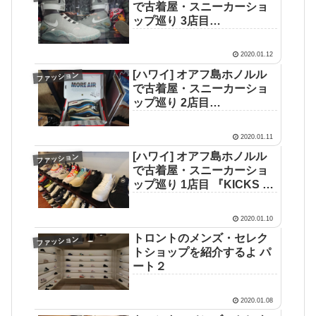
で古着屋・スニーカーショ
ップ巡り 3店目
『TRUEST(トゥルーエス
ト)』
2020.01.12
[ハワイ] オアフ島ホノルル
ファッション
で古着屋・スニーカーショ
ップ巡り 2店目
『HARBORS VINTAGE (ハ
ーバーズ・ヴィンテージ)』
2020.01.11
[ハワイ] オアフ島ホノルル
ファッション
で古着屋・スニーカーショ
ップ巡り 1店目 『KICKS HI
(キックス ハワイ)』
2020.01.10
トロントのメンズ・セレク
ファッション
トショップを紹介するよ パ
ート２
2020.01.08