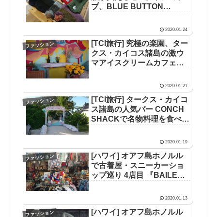
プ、BLUE BUTTON
SHOP(ブルー・ボタン・シ
ョップ)
2020.01.24
[TCI旅行] 究極の楽園、ター
ファッション
クス・カイコス諸島の激ウ
マアイスクリームカフェ、
Island Scoop（アイラン
ド・スクープ）でアイスと
2020.01.21
地元のコーヒーを試してき
[TCI旅行] タークス・カイコ
ファッション
た
ス諸島の人気バー CONCH
SHACKで名物料理を食べて
きた
2020.01.19
[ハワイ] オアフ島ホノルル
ファッション
で古着屋・スニーカーショ
ップ巡り 4店目 『BAILEY’S
ANTIQUES & ALOHA
SHIRTS(ベイリーズ・アン
2020.01.13
ティークス・アンド・アロ
[ハワイ] オアフ島ホノルル
ファッション
ハシャツ)』