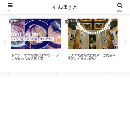
カナダ（トロント）ワーホリのブログ
すんぽすと
メニュー
検索
イベント
衣食住
英語
類の
トロントで本格的な日本のラーメ
カナダで結婚式に出席！ご祝儀や
英語
ンが食べられる店３選
服装など日本の違い
Spe
接