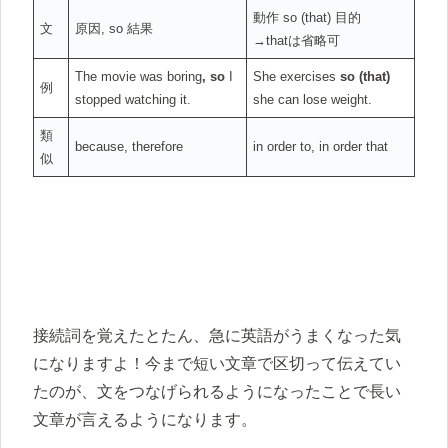
動作 so (that) 目的
文
原因, so 結果
→thatは省略可
The movie was boring
, so
I
She exercises
so (that)
例
stopped watching it.
she can lose weight.
類
because, therefore
in order to, in order that
似
接続詞を覚えたとたん、急に英語がうまくなった気
になりますよ！今まで短い文章で区切って伝えてい
たのが、文をつなげられるようになったことで長い
文章が言えるようになります。