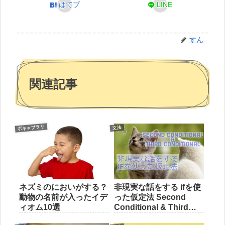
はてブ
LINE
すん
関連記事
ボキャブラリ
文法
ネズミのにおいがする？
非現実な話をする ifを使
動物の名前が入ったイデ
った仮定法 Second
ィオム10選
Conditional & Third
Conditional