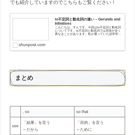
でも紹介していますのでこちらもご覧ください！
to不定詞と動名詞の違い – Gerunds and
Infinitives
こんにちは、すんです。今回はto不定詞と動名詞
についてです。to不定詞と動名詞では意味が全く
異なることがあります。私が通っていた語学学校
では多くの生徒がto不定詞と動名詞の使い分けで
混乱していました。私もその中の一人です。。こ
れらの何がやや...
shunpost.com
まとめ
, so
so that
「結果」を言う
「目的」を言う
use
～だから
～ために