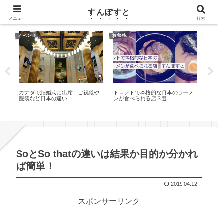
カナダ（トロント）ワーホリのブログ
すんぽすと
メニュー
検索
イベント
海外
衣食住
プ
カナダで結婚式に出席！ご祝儀や
トロントで本格的な日本のラーメ
[カ
バー
服装など日本の違い
ンが食べられる店３選
持費
て
リン
必
SoとSo thatの違いは結果か目的か分かれ
ば簡単！
2019.04.12
スポンサーリンク