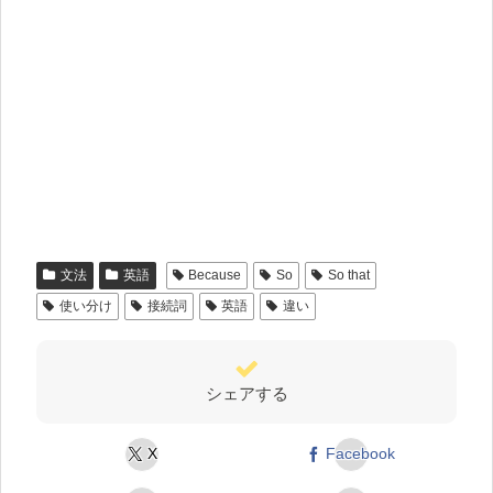
文法
英語
Because
So
So that
使い分け
接続詞
英語
違い
シェアする
X
Facebook