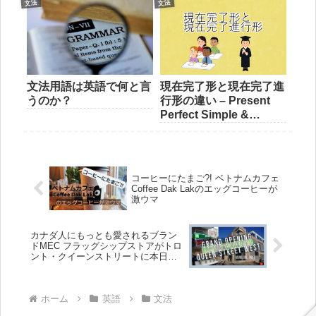
文法
文法
文法用語は英語で何と言
現在完了形と現在完了進
うのか？
行形の違い – Present
Perfect Simple &
Present Perfect
Continuous
コーヒーにたまご?! ベトナムカフェ
Coffee Dak Lakのエッグコーヒーが
激ウマ
カナダ人にもっとも愛されるブラン
ドMEC フラッグシップストアがトロ
ント・クイーンストリートに本日オ
ープン
ホーム
英語
文法