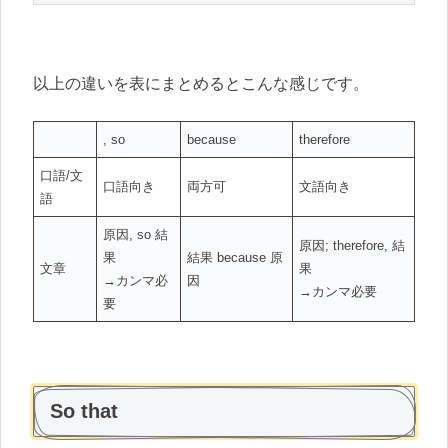
以上の違いを表にまとめるとこんな感じです。
, so
because
therefore
口語/文
口語向き
両方可
文語向き
語
原因, so 結
原因; therefore, 結
果
結果 because 原
文章
果
→カンマ必
因
→カンマ必要
要
So that